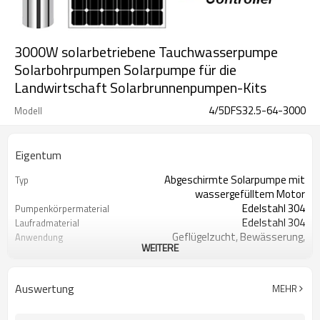
3000W solarbetriebene Tauchwasserpumpe
Solarbohrpumpen Solarpumpe für die
Landwirtschaft Solarbrunnenpumpen-Kits
4/5DFS32.5-64-3000
Modell
Eigentum
Abgeschirmte Solarpumpe mit
Typ
wassergefülltem Motor
Edelstahl 304
Pumpenkörpermaterial
Edelstahl 304
Laufradmaterial
Geflügelzucht, Bewässerung,
Anwendung
WEITERE
Tropfbewässerung
Holzschatulle
Pakettyp
2 Jahre
Garantie
Auswertung
MEHR