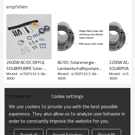
empfehlen
DC-
Maximaler
Modell
Wechselspannungsbereich
Leistung
Max Kopf
Spannungsbereich
Durchfluss
60-380
4/5DFS32.5-
Vmp
90-240
3000W
32,5 m3/h
64m
64-3000
(60-440
VAC
VOC)
2600W AC/DC DIFFUL
AC/DC-Solarenergie-
2200W AC/DC 
Auslauf
Pumpengröße
Kabel
PV
Verbindungsmodus
Pumpenkörpe
SOLARPUMPE Solar-
Landwirtschaftspumpen
SOLARPUMPE
2,5"
5"
2m
330W*9
in Serie
5DFS20/3
Modell : 4/5DFS32.5-64-
Modell : 4/5DFS32.5-64-
Modell : 4/5DF
Tiefbrunnenpumpe zur
Solarpumpen für Farmen
Solarbohrloc
3000
3000
3000
Bewässerung Solar-
Solarbrunnenpumpensysteme
Solarwasser
Tauchpumpe
Kosten für
Solarwasserp
Solarpumpe für Brunnen
Solarbrunnenpumpen
die Landwirtsc
Cookie settings
Stichwörter
We use cookies to provide you with the best possible
Solarbetriebene Wasserspielpumpe
Gleichstrom-Solarpumpe
experience. They also allow us to analyze user behavior in
Solarbrunnenpumpe
order to constantly improve the website for you.
Solarbetriebene Wasserpumpe für die Bewässerung
Solarpumpen zu verkaufen
Accept all
Accept Selection
Reject All