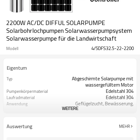
2200W AC/DC DIFFUL SOLARPUMPE
Solarbohrlochpumpen Solarwasserpumpsystem
Solarwasserpumpe für die Landwirtschaft
4/5DFS32.5-22-2200
Modell
Eigentum
Abgeschirmte Solarpumpe mit
Typ
wassergefülltem Motor
Edelstahl 304
Pumpenkörpermaterial
Edelstahl 304
Laufradmaterial
Geflügelzucht, Bewässerung,
Anwendung
WEITERE
Tropfbewässerung
Holzschatulle
Pakettyp
2 Jahre
Garantie
Auswertung
MEHR