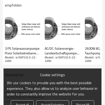
empfehlen
DC-
Maximaler
Modell
Wechselspannungsbereich
Leistung
Max Kopf
Spannungsbereich
Durchfluss
60-380
4/5DFS32.5-
Vmp
90-240
2200W
32,5 m3/h
22m
22-2200
(60-440
VAC
VOC)
3 PS Solarwasserpumpe
AC/DC-Solarenergie-
2600W AC/DC
Auslauf
Pumpengröße
Kabel
PV
Verbindungsmodus
Pumpenkörpe
Preis Solarbetriebene
Landwirtschaftspumpen
Tauchpumpe
2,5"
5"
2m
330W*8
in Serie
5DFS20/1
Modell : 4/5DFS32.5-22-
Modell : 4/5DFS32.5-22-
Modell : 4/5DF
Wasserpumpe Off Grid
Solarpumpen für Farmen
Solarpumpsy
2200
2200
2200
Wasserpumpe
Solarbrunnenpumpensysteme
Solarbetriebe
Solarwasserpumpe Vieh
Kosten für
Tauchwasser
Solarpanel Pumpe
Solarbrunnenpumpen
Solarbrunne
Cookie settings
Stichwörter
Kits
We use cookies to provide you with the best possible
Solarpumpe für Wasserspiel
Solarpanel Wasserpumpe
experience. They also allow us to analyze user behavior in
Wasserpumpsystem
order to constantly improve the website for you.
Tauchpumpe für Solarwasser
Solare Bewässerungspumpe
Accept all
Accept Selection
Reject All