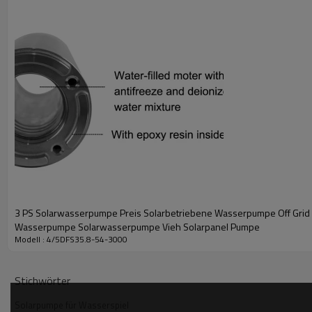
Modell
DC-Spannungsbereich
Wechselspannungsber
60-380 Vmp
4/5DFS35.8-54-3000
90-240 VAC
(60-440 VOC)
Auslauf
Pumpengröße
Kabel
2,5"
5"
2m
3 PS Solarwasserpumpe Preis Solarbetriebene Wasserpumpe Off Grid
Wasserpumpe Solarwasserpumpe Vieh Solarpanel Pumpe
Modell : 4/5DFS35.8-54-3000
Stichwörter
Solarpumpe für Wasserspiel