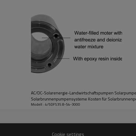
eich
Leistung
Maximaler Durchfluss
Max Kopf
3000W
35,8 m3/h
54m
PV
Verbindungsmodus
Pumpenkörper
330W*9
in Serie
5DFS25/3
AC/DC-Solarenergie-Landwirtschaftspumpen Solarpumpe
Solarbrunnenpumpensysteme Kosten für Solarbrunnen
Modell : 4/5DFS35.8-54-3000
Cookie settings