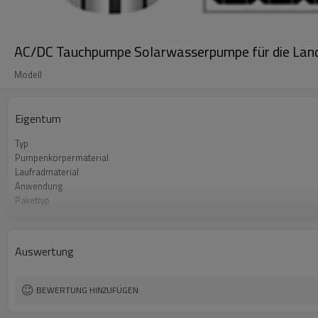
AC/DC Tauchpumpe Solarwasserpumpe für die La
Modell
Eigentum
Typ
Pumpenkörpermaterial
Laufradmaterial
Anwendung
Pakettyp
Garantie
Auswertung
BEWERTUNG HINZUFÜGEN