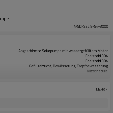
umpe
4/5DFS35.8-54-3000
Abgeschirmte Solarpumpe mit wassergefülltem Motor
Edelstahl 304
Edelstahl 304
Geflügelzucht, Bewässerung, Tropfbewässerung
Holzschatulle
2 Jahre
MEHR