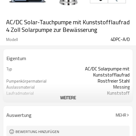
AC/DC Solar-Tauchpumpe mit Kunststofflaufrad
4 Zoll Solarpumpe zur Bewässerung
4DPC-A/D
Modell
Eigentum
AC/DC Solarpumpe mit
Typ
Kunststofflaufrad
Rostfreier Stahl
Pumpenkörpermaterial
Messing
Auslassmaterial
Kunststoff
Laufradmaterial
WEITERE
Holzschatulle
Pakettyp
2 Jahre
Garantie
CE, GS, RoHS
Zertifikat
Auswertung
MEHR
BEWERTUNG HINZUFÜGEN