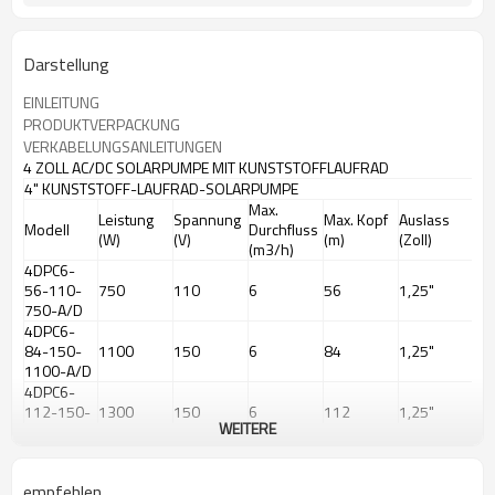
Darstellung
EINLEITUNG
PRODUKTVERPACKUNG
VERKABELUNGSANLEITUNGEN
4 ZOLL AC/DC SOLARPUMPE MIT KUNSTSTOFFLAUFRAD
4" KUNSTSTOFF-LAUFRAD-SOLARPUMPE
Max.
Leistung
Spannung
Max. Kopf
Auslass
Modell
Durchfluss
(W)
(V)
(m)
(Zoll)
(m3/h)
4DPC6-
56-110-
750
110
6
56
1,25"
750-A/D
4DPC6-
84-150-
1100
150
6
84
1,25"
1100-A/D
4DPC6-
112-150-
1300
150
6
112
1,25"
WEITERE
1300-A/D
4DPC6-
135-200-
1500
200
6
135
1,25"
empfehlen
1500-A/D