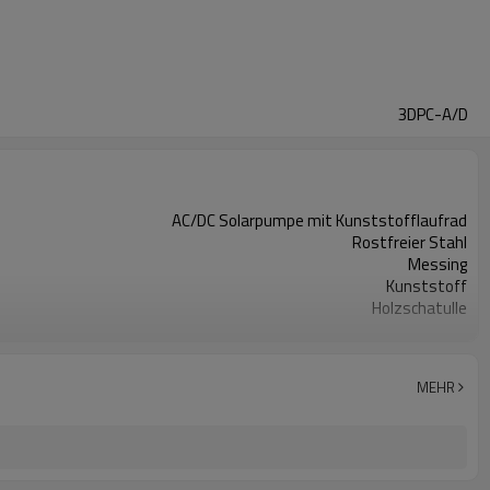
3DPC-A/D
AC/DC Solarpumpe mit Kunststofflaufrad
Rostfreier Stahl
Messing
Kunststoff
Holzschatulle
2 Jahre
CE, GS, RoHS
Bewässerung，Farm，RanchGarten，Haushaltswasser
MEHR