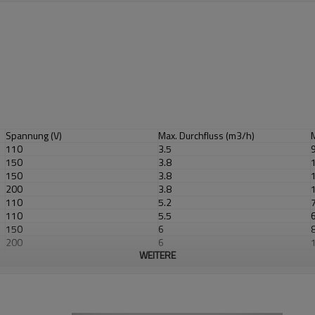
Spannung (V)
Max. Durchfluss (m3/h)
110
3.5
150
3.8
150
3.8
200
3.8
110
5.2
110
5.5
150
6
200
6
WEITERE
110
7
150
7,5
200
7,5