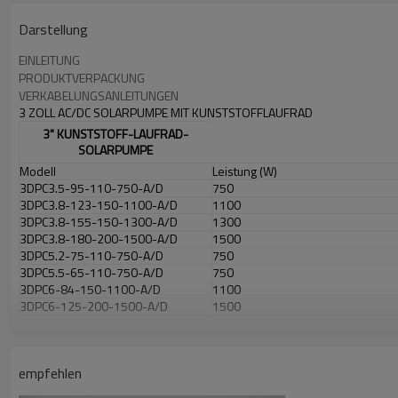
Darstellung
EINLEITUNG
PRODUKTVERPACKUNG
VERKABELUNGSANLEITUNGEN
3 ZOLL AC/DC SOLARPUMPE MIT KUNSTSTOFFLAUFRAD
3" KUNSTSTOFF-LAUFRAD-
SOLARPUMPE
Modell
Leistung (W)
3DPC3.5-95-110-750-A/D
750
3DPC3.8-123-150-1100-A/D
1100
3DPC3.8-155-150-1300-A/D
1300
3DPC3.8-180-200-1500-A/D
1500
3DPC5.2-75-110-750-A/D
750
3DPC5.5-65-110-750-A/D
750
3DPC6-84-150-1100-A/D
1100
3DPC6-125-200-1500-A/D
1500
3DPC7-46-110-750-A/D
750
3DPC7.5-62-150-1100-A/D
1100
3DPC7.5-78-200-1500-A/D
1500
empfehlen
3 ZOLL AC/DC KUNSTSTOFFLAUFRAD SOLARPUMPE PARAMETER