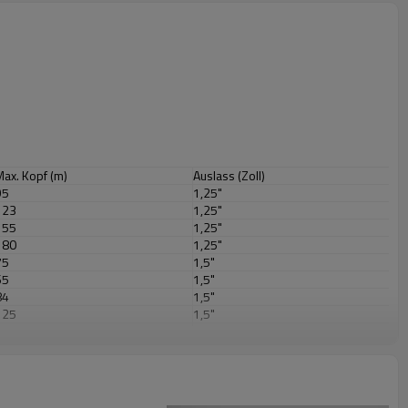
Max. Kopf (m)
Auslass (Zoll)
95
1,25"
123
1,25"
155
1,25"
180
1,25"
75
1,5"
65
1,5"
84
1,5"
125
1,5"
46
1,5"
62
1,5"
78
1,5"