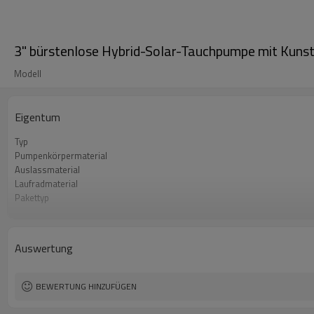
3" bürstenlose Hybrid-Solar-Tauchpumpe mit Kuns
Modell
Eigentum
Typ
Pumpenkörpermaterial
Auslassmaterial
Laufradmaterial
Pakettyp
Garantie
Zertifikat
Anwendung
Auswertung
BEWERTUNG HINZUFÜGEN