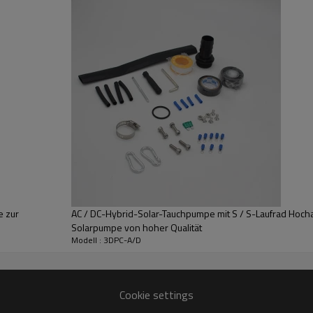
Berechnen Sie den "tatsächlichen Pumpenkop
Dann können Sie die ge
el
enungsanleitung.- Ein Edelstahldraht (genannt Sicherheitskabel) um die 
e zur
AC / DC-Hybrid-Solar-Tauchpumpe mit S / S-Laufrad Hochau
oder über Durchmesser Polyrohr)
Solarpumpe von hoher Qualität
elgröße, die mindestens der des Originalkabels in der Pumpe entspricht.
Modell : 3DPC-A/D
enden Abbildung entsprechen. Beispiel: Das Modell 3DPC3.5-95-110-750
Cookie settings