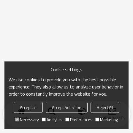
Cookie settings
We use cookies to provide you with the best possible
experience. They also allow us to analyze user behavior in
order to constantly improve the website for you.
Accept all
Accept Selection
Reject All
Startseite
Suche
Kategorie
Anfrage senden
Necessary
Analytics
Preferences
Marketing