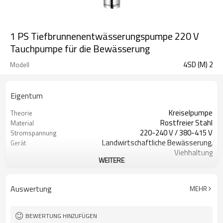
1 PS Tiefbrunnenentwässerungspumpe 220 V
Tauchpumpe für die Bewässerung
4SD (M) 2
Modell
Eigentum
Kreiselpumpe
Theorie
Rostfreier Stahl
Material
220-240 V / 380-415 V
Stromspannung
Landwirtschaftliche Bewässerung,
Gerät
Viehhaltung
WEITERE
Karton oder Holzkiste
Pakettyp
1 Jahr
Garantie
Bewässerungspumpe
Iteam
Auswertung
MEHR
Standard
Standard oder
Nichtstandard
BEWERTUNG HINZUFÜGEN