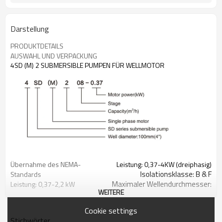
Darstellung
PRODUKTDETAILS
AUSWAHL UND VERPACKUNG
4SD (M) 2 SUBMERSIBLE PUMPEN FÜR WELLMOTOR
Übernahme des NEMA-
Leistung: 0,37-4KW (dreiphasig)
Isolationsklasse: B & F
Standards
Maximaler Wellendurchmesser:
Leistung: 0,37-2,2 kW
WEITERE
Φ95mm
(einphasig)
Rüsten Sie sich mit einer Start-
Schutzart: IP 68
Cookie settings
Steuerbox oder einer digitalen
Höchste
Stichwörter