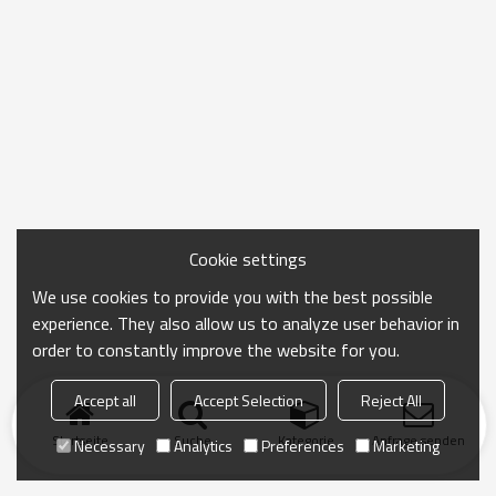
Cookie settings
We use cookies to provide you with the best possible
experience. They also allow us to analyze user behavior in
order to constantly improve the website for you.
Accept all
Accept Selection
Reject All
Startseite
Suche
Kategorie
Anfrage senden
Necessary
Analytics
Preferences
Marketing