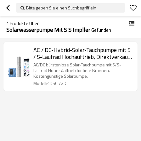
Bitte geben Sie einen Suchbegriff ein
1
Produkte Über
Solarwasserpumpe Mit S S Impller
Gefunden
AC / DC-Hybrid-Solar-Tauchpumpe mit S
/ S-Laufrad Hochauftrieb, Direktverkauf
der Solarpumpe von hoher Qualität
AC/DC bürstenlose Solar-Tauchpumpe mit S/S-
Laufrad Hoher Auftrieb für tiefe Brunnen.
Kostengünstige Solarpumpe.
Modell:4DSC-A/D