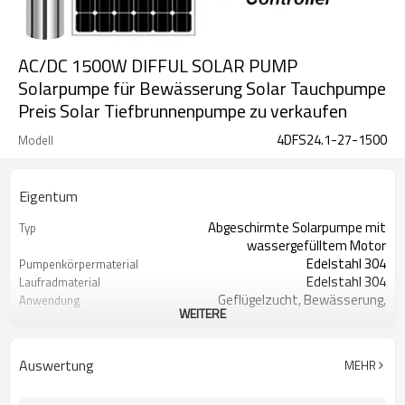
AC/DC 1500W DIFFUL SOLAR PUMP
Solarpumpe für Bewässerung Solar Tauchpumpe
Preis Solar Tiefbrunnenpumpe zu verkaufen
4DFS24.1-27-1500
Modell
Eigentum
Abgeschirmte Solarpumpe mit
Typ
wassergefülltem Motor
Edelstahl 304
Pumpenkörpermaterial
Edelstahl 304
Laufradmaterial
Geflügelzucht, Bewässerung,
Anwendung
WEITERE
Tropfbewässerung
Holzschatulle
Pakettyp
2 Jahre
Garantie
Auswertung
MEHR