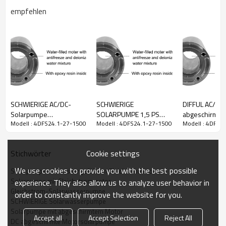
empfehlen
DC-
Maximaler
Modell
Wechselspannungsbereich
Leistung
Max Kopf
Spannungsbereich
Durchfluss
60-380
4DFS24.1-
Vmp
90-240
1500W
24,1 m3/h
27m
27-1500
(60-440
VAC
SCHWIERIGE AC/DC-
SCHWIERIGE
DIFFUL AC/DC 
VOC)
Solarpumpe
SOLARPUMPE 1,5 PS
abgeschirmte
Modell : 4DFS24.1-27-1500
Modell : 4DFS24.1-27-1500
Modell : 4DFS2
Wassergefüllte
Solarwasserpumpe
wassergefüllt
Auslauf
Pumpengröße
Kabel
PV
Verbindungsmodus
Pumpenkörpe
Motorpumpe der
Solarpumpe mit
Motorpumpe S
2"
4”
2m
330W*6
in Serie
4DFS14/2
Solarenergie mit S/S-
wassergefülltem Motor
Tauchpumpe m
Cookie settings
Stichwörter
Laufrad Anbieter von
1100 W AC/DC Solar-
ImpellerSolar
abgeschirmten
Tauchpumpe
Wasserpump
We use cookies to provide you with the best possible
Solarpumpe mit wassergefülltem Gleichstrommotor
Solarwasserpumpen
GESCHIRMTER
Solarpumpe mit Gleichstrommotor
experience. They also allow us to analyze user behavior in
Gleichstrom-Solarwasserpumpe
order to constantly improve the website for you.
WASSERFÜLLTER
SCHWIERIGE Solarwasserpumpe
Solarpumpe mit abgeschirmtem Motor
MOTORVORTEIL
Accept all
Accept Selection
Reject All
DC abgeschirmte Motorsolarpumpe