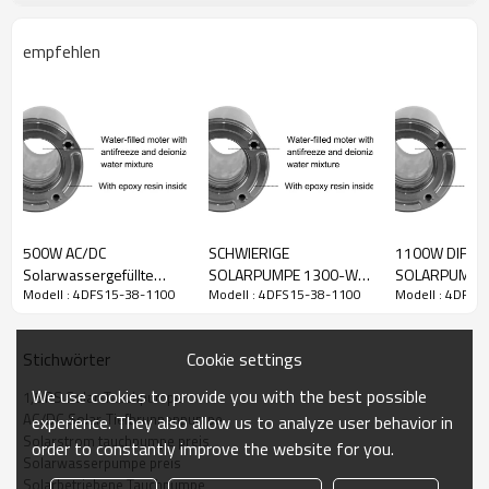
empfehlen
DC-
Maximaler
Modell
Wechselspannungsbereich
Leistung
Max Kopf
Spannungsbereich
Durchfluss
60-380
4DFS15-
Vmp
90-240
1100W
15m3/h
38m
38-1100
(60-440
VAC
VOC)
500W AC/DC
SCHWIERIGE
1100W DIFFU
Auslauf
Pumpengröße
Kabel
PV
Verbindungsmodus
Pumpenkörpe
Solarwassergefüllte
SOLARPUMPE 1300-W-
SOLARPUMPE 
2"
4”
2m
330W*4
in Serie
4DFS8/3
Modell : 4DFS15-38-1100
Modell : 4DFS15-38-1100
Modell : 4DFS1
Motortiefbrunnenpumpe
Solarbohrpumpe mit
Solarwasserp
Abgeschirmte
S/S-Laufrad AC/DC
Bewässerung
Solarstromwasserpumpe
Abgeschirmte
Solartauchpu
Cookie settings
Stichwörter
Solartauchpumpe
wassergefüllte Motor-
Solarbrunnen
Preisliste
Solar-Tauchpumpe
verkaufen
We use cookies to provide you with the best possible
1,5 PS Solar-Tauchpumpe
AC/DC Solar-Tiefbrunnenpumpe
experience. They also allow us to analyze user behavior in
Solarstrom tauchpumpe preis
order to constantly improve the website for you.
Solarwasserpumpe preis
Solarbetriebene Tauchpumpe