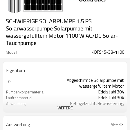
SCHWIERIGE SOLARPUMPE 1,5 PS
Solarwasserpumpe Solarpumpe mit
wassergefülltem Motor 1100 W AC/DC Solar-
Tauchpumpe
4DFS15-38-1100
Modell
Eigentum
Abgeschirmte Solarpumpe mit
Typ
wassergefülltem Motor
Edelstahl 304
Pumpenkörpermaterial
Edelstahl 304
Laufradmaterial
Geflügelzucht, Bewässerung,
Anwendung
WEITERE
Tropfbewässerung
Holzschatulle
Pakettyp
2 Jahre
Garantie
Auswertung
MEHR