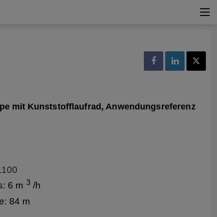
pe mit
Kunststofflaufrad,
Anwendungsreferenz
1100
3
s: 6 m
/h
e: 84 m