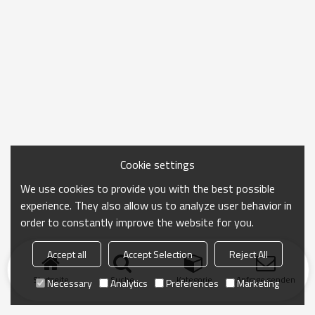
Cookie settings
We use cookies to provide you with the best possible
experience. They also allow us to analyze user behavior in
order to constantly improve the website for you.
Accept all
Accept Selection
Reject All
Startseite
Suche
Kategorie
Anfrage senden
Necessary
Analytics
Preferences
Marketing