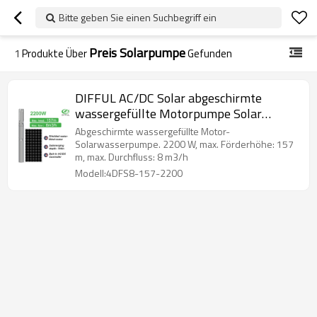
Bitte geben Sie einen Suchbegriff ein
Preis Solarpumpe
1
Produkte Über
Gefunden
DIFFUL AC/DC Solar abgeschirmte
wassergefüllte Motorpumpe Solar
Tauchpumpe mit S/S ImpellerSolar
Abgeschirmte wassergefüllte Motor-
Power Wasserpumpe
Solarwasserpumpe. 2200 W, max. Förderhöhe: 157
m, max. Durchfluss: 8 m3/h
Modell:4DFS8-157-2200