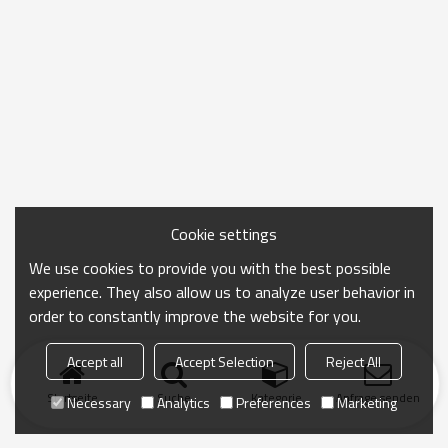
Cookie settings
We use cookies to provide you with the best possible
experience. They also allow us to analyze user behavior in
order to constantly improve the website for you.
Accept all
Accept Selection
Reject All
Startseite
Suche
Kategorie
Anfrage senden
Necessary
Analytics
Preferences
Marketing