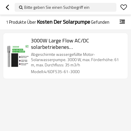
Bitte geben Sie einen Suchbegriff ein
Kosten Der Solarpumpe
1
Produkte Über
Gefunden
3000W Large Flow AC/DC
solarbetriebenes
Brunnenpumpensystem 5 PS
Abgeschirmte wassergefüllte Motor-
Solarpumpenpreis Solarbohrpumpe für
Solarwasserpumpe. 3000 W, max. Förderhöhe: 61
m, max. Durchfluss: 35 m3/h
Bewässerung Hersteller von
Modell:4/6DFS35-61-3000
Solarpumpen