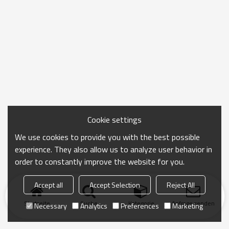
Cookie settings
We use cookies to provide you with the best possible
experience. They also allow us to analyze user behavior in
order to constantly improve the website for you.
Accept all
Accept Selection
Reject All
Startseite
Suche
Kategorie
Anfrage senden
Necessary
Analytics
Preferences
Marketing