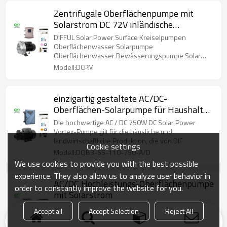
Zentrifugale Oberflächenpumpe mit
Solarstrom DC 72V inländische
Solarpumpe
DIFFUL Solar Power Surface Kreiselpumpen
Oberflächenwasser Solarpumpe
Oberflächenwasser Bewässerungspumpe Solar
Surface Pump In
Modell:DCPM
einzigartig gestaltete AC/DC-
Oberflächen-Solarpumpe für Haushalt
und landwirtschaftliche Produktion
Die hochwertige AC / DC 750W DC Solar Power
Vortex-Pumpe gilt für die häusliche und
landwirtschaftliche Produktion, die von DIF
Cookie settings
Modell:DQB3-65-110-750-A/D
We use cookies to provide you with the best possible
experience. They also allow us to analyze user behavior in
AC/DC Hochleistungs-Oberflächenpumpe
order to constantly improve the website for you.
mit Solarstrom
Hochleistungs-Oberflächenpumpen DIFFUL
Accept all
Accept Selection
Reject All
Solarenergie können in viele ländliche Gebiete ins
Ausland exportiert werden.