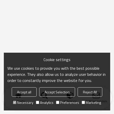
Cookie settings
We use cookies to provide you with the best possible
experience. They also allow us to analyze user behavior in
order to constantly improve the website for you.
Accept all
Accept Selection
Reject All
Startseite
Suche
Kategorie
Anfrage senden
Necessary
Analytics
Preferences
Marketing