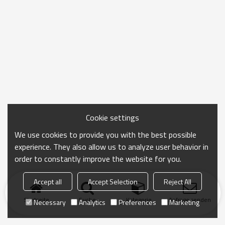
Cookie settings
We use cookies to provide you with the best possible
experience. They also allow us to analyze user behavior in
order to constantly improve the website for you.
Accept all
Accept Selection
Reject All
Startseite
Suche
Kategorie
Anfrage senden
Necessary
Analytics
Preferences
Marketing