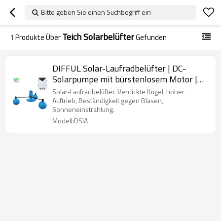
Bitte geben Sie einen Suchbegriff ein
Teich Solarbelüfter
1
Produkte Über
Gefunden
DIFFUL Solar-Laufradbelüfter | DC-
Solarpumpe mit bürstenlosem Motor |
Enthält MPPT-Controller | Unternehmen
Solar-Laufradbelüfter. Verdickte Kugel, hoher
für Solarwasserpumpen
Auftrieb, Beständigkeit gegen Blasen,
Sonneneinstrahlung.
Modell:DSIA