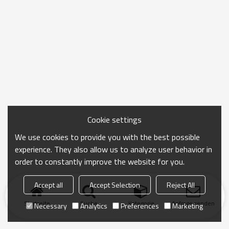
Cookie settings
We use cookies to provide you with the best possible
experience. They also allow us to analyze user behavior in
order to constantly improve the website for you.
Accept all
Accept Selection
Reject All
Startseite
Suche
Kategorie
Anfrage senden
Necessary
Analytics
Preferences
Marketing