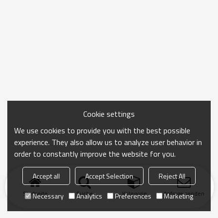
Cookie settings
We use cookies to provide you with the best possible
experience. They also allow us to analyze user behavior in
order to constantly improve the website for you.
Accept all
Accept Selection
Reject All
Startseite
Suche
Kategorie
Anfrage senden
Necessary
Analytics
Preferences
Marketing