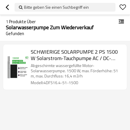
Bitte geben Sie einen Suchbegriff ein
1
Produkte Über
Solarwasserpumpe Zum Wiederverkauf
Gefunden
SCHWIERIGE SOLARPUMPE 2 PS 1500
W Solarstrom-Tauchpumpe AC / DC-
Solarwasserpumpe für den Verkauf von
Abgeschirmte wassergefüllte Motor-
Tiefbrunnen-Solarbohrbrunnenpumpen
Solarwasserpumpe. 1500 W, max. Förderhöhe: 51
m, max. Durchfluss: 16,4 m3/h
Modell:4DFS16.4-51-1500