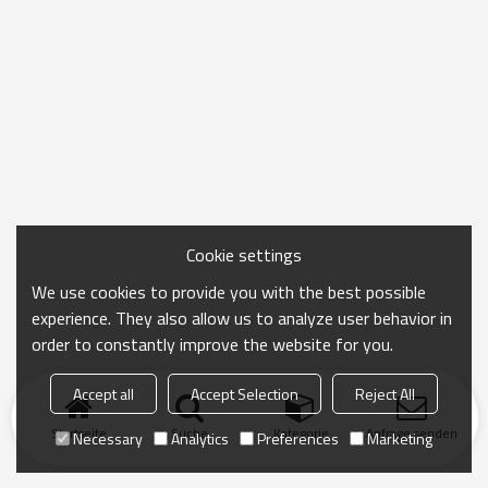
Cookie settings
We use cookies to provide you with the best possible
experience. They also allow us to analyze user behavior in
order to constantly improve the website for you.
Accept all
Accept Selection
Reject All
Startseite
Suche
Kategorie
Anfrage senden
Necessary
Analytics
Preferences
Marketing