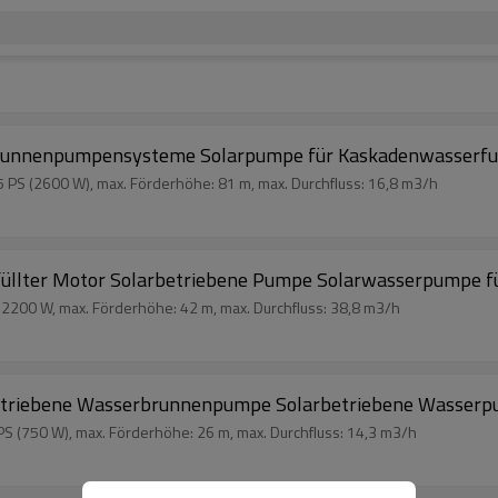
runnenpumpensysteme Solarpumpe für Kaskadenwasserfun
 PS (2600 W), max. Förderhöhe: 81 m, max. Durchfluss: 16,8 m3/h
lter Motor Solarbetriebene Pumpe Solarwasserpumpe für
200 W, max. Förderhöhe: 42 m, max. Durchfluss: 38,8 m3/h
triebene Wasserbrunnenpumpe Solarbetriebene Wasserpu
S (750 W), max. Förderhöhe: 26 m, max. Durchfluss: 14,3 m3/h