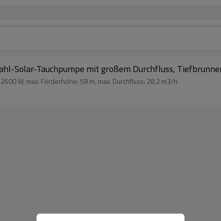
-Solar-Tauchpumpe mit großem Durchfluss, Tiefbrunne
600 W, max. Förderhöhe: 58 m, max. Durchfluss: 28,2 m3/h