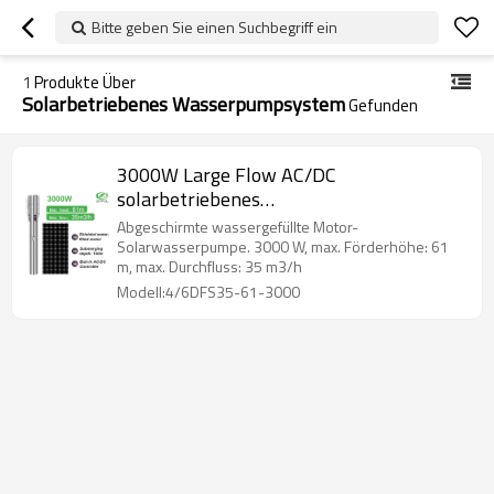
Bitte geben Sie einen Suchbegriff ein
1
Produkte Über
Solarbetriebenes Wasserpumpsystem
Gefunden
3000W Large Flow AC/DC
solarbetriebenes
Brunnenpumpensystem 5 PS
Abgeschirmte wassergefüllte Motor-
Solarpumpenpreis Solarbohrpumpe für
Solarwasserpumpe. 3000 W, max. Förderhöhe: 61
m, max. Durchfluss: 35 m3/h
Bewässerung Hersteller von
Modell:4/6DFS35-61-3000
Solarpumpen