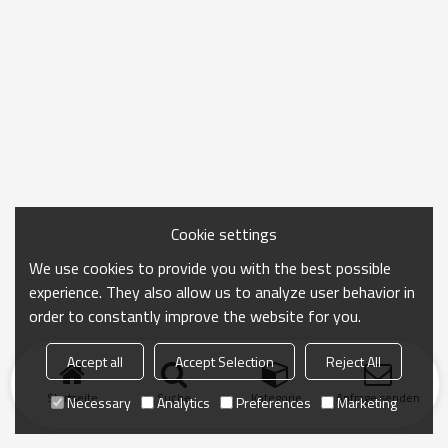
Cookie settings
We use cookies to provide you with the best possible
experience. They also allow us to analyze user behavior in
order to constantly improve the website for you.
Accept all
Accept Selection
Reject All
Startseite
Suche
Kategorie
Anfrage senden
Necessary
Analytics
Preferences
Marketing