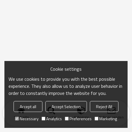
Cookie settings
We use cookies to provide you with the best possible
experience. They also allow us to analyze user behavior in
order to constantly improve the website for you.
Accept all
Accept Selection
Reject All
Startseite
Suche
Kategorie
Anfrage senden
Necessary
Analytics
Preferences
Marketing