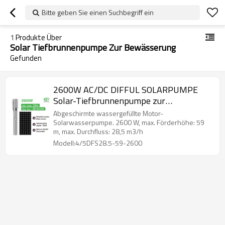
Bitte geben Sie einen Suchbegriff ein
1
Produkte Über
Solar Tiefbrunnenpumpe Zur Bewässerung
Gefunden
2600W AC/DC DIFFUL SOLARPUMPE
Solar-Tiefbrunnenpumpe zur
Bewässerung Solar-Tauchpumpe
Abgeschirmte wassergefüllte Motor-
Solarpumpe für Brunnen
Solarwasserpumpe. 2600 W, max. Förderhöhe: 59
m, max. Durchfluss: 28,5 m3/h
Modell:4/5DFS28.5-59-2600