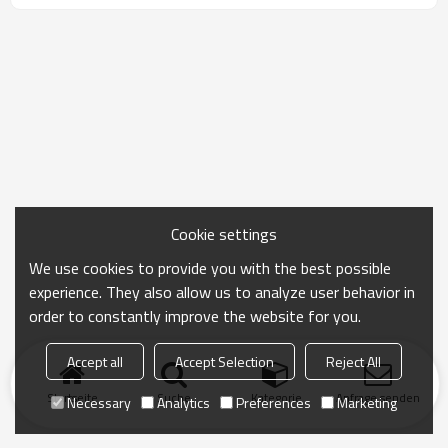
Cookie settings
We use cookies to provide you with the best possible
experience. They also allow us to analyze user behavior in
order to constantly improve the website for you.
Accept all
Accept Selection
Reject All
Startseite
Suche
Kategorie
Anfrage senden
Necessary
Analytics
Preferences
Marketing