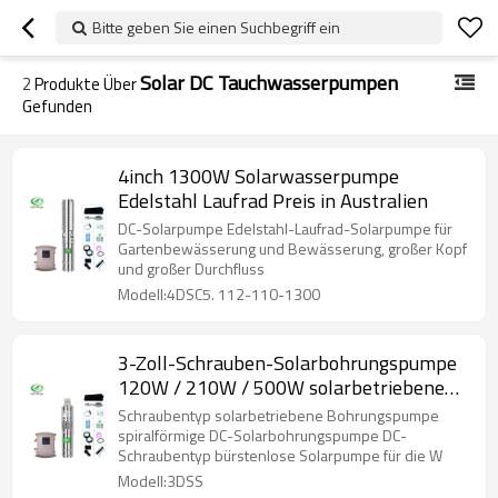
Bitte geben Sie einen Suchbegriff ein
Solar DC Tauchwasserpumpen
2
Produkte Über
Gefunden
4inch 1300W Solarwasserpumpe
Edelstahl Laufrad Preis in Australien
DC-Solarpumpe Edelstahl-Laufrad-Solarpumpe für
Gartenbewässerung und Bewässerung, großer Kopf
und großer Durchfluss
Modell:4DSC5. 112-110-1300
3-Zoll-Schrauben-Solarbohrungspumpe
120W / 210W / 500W solarbetriebene
Bohrungspumpe in Australien
Schraubentyp solarbetriebene Bohrungspumpe
spiralförmige DC-Solarbohrungspumpe DC-
Schraubentyp bürstenlose Solarpumpe für die W
Modell:3DSS