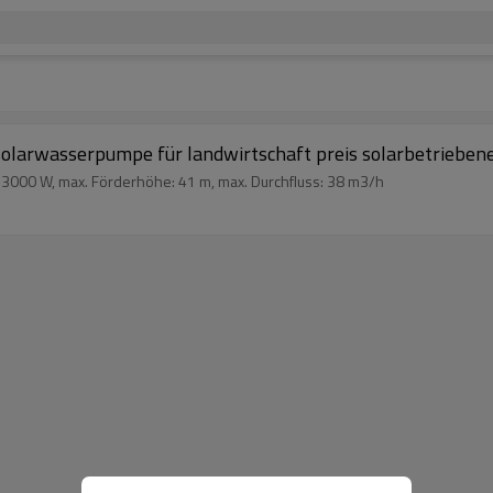
olarwasserpumpe für landwirtschaft preis solarbetrieb
3000 W, max. Förderhöhe: 41 m, max. Durchfluss: 38 m3/h