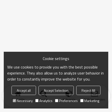
Cookie settings
We use cookies to provide you with the best possible
experience. They also allow us to analyze user behavior in
order to constantly improve the website for you.
Accept all
Accept Selection
Reject All
Startseite
Suche
Kategorie
Anfrage senden
Necessary
Analytics
Preferences
Marketing