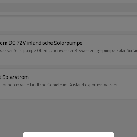
rom DC 72V inländische Solarpumpe
enwasser Solarpumpe Oberflächenwasser Bewässerungspumpe Solar Surfa
 Solarstrom
nnen in viele ländliche Gebiete ins Ausland exportiert werden.