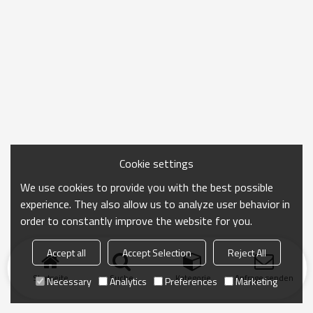
Cookie settings
We use cookies to provide you with the best possible
experience. They also allow us to analyze user behavior in
order to constantly improve the website for you.
Accept all
Accept Selection
Reject All
Startseite
Suche
Kategorie
Anfrage senden
Necessary
Analytics
Preferences
Marketing