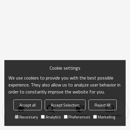
Cookie settings
We use cookies to provide you with the best possible
experience. They also allow us to analyze user behavior in
order to constantly improve the website for you.
Accept all
Accept Selection
Reject All
Startseite
Suche
Kategorie
Anfrage senden
Necessary
Analytics
Preferences
Marketing