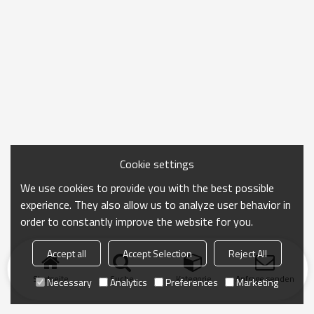
Cookie settings
We use cookies to provide you with the best possible
experience. They also allow us to analyze user behavior in
order to constantly improve the website for you.
Accept all
Accept Selection
Reject All
Startseite
Suche
Kategorie
Anfrage senden
Necessary
Analytics
Preferences
Marketing