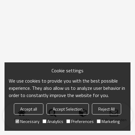
Cookie settings
We use cookies to provide you with the best possible
experience. They also allow us to analyze user behavior in
order to constantly improve the website for you.
Accept all
Accept Selection
Reject All
Startseite
Suche
Kategorie
Anfrage senden
Necessary
Analytics
Preferences
Marketing