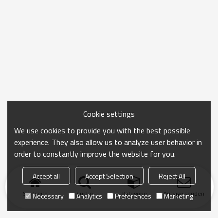
Cookie settings
We use cookies to provide you with the best possible
experience. They also allow us to analyze user behavior in
order to constantly improve the website for you.
Accept all
Accept Selection
Reject All
Startseite
Suche
Kategorie
Anfrage senden
Necessary
Analytics
Preferences
Marketing