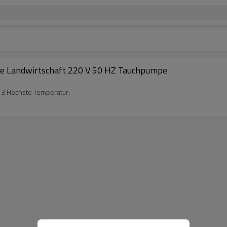
ie Landwirtschaft 220 V 50 HZ Tauchpumpe
 3.Höchste Temperatur: