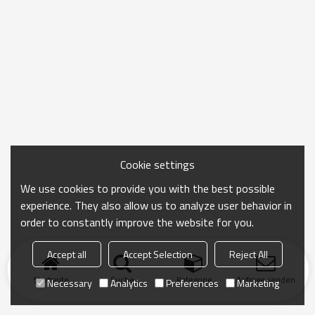
Cookie settings
We use cookies to provide you with the best possible
experience. They also allow us to analyze user behavior in
order to constantly improve the website for you.
Accept all
Accept Selection
Reject All
Startseite
Suche
Kategorie
Anfrage senden
Necessary
Analytics
Preferences
Marketing