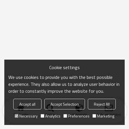
Cookie settings
We use cookies to provide you with the best possible
experience. They also allow us to analyze user behavior in
order to constantly improve the website for you.
Accept all
Accept Selection
Reject All
Startseite
Suche
Kategorie
Anfrage senden
Necessary
Analytics
Preferences
Marketing