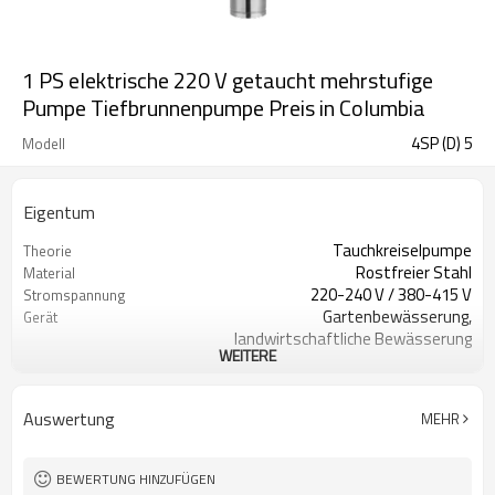
1 PS elektrische 220 V getaucht mehrstufige
Pumpe Tiefbrunnenpumpe Preis in Columbia
4SP (D) 5
Modell
Eigentum
Tauchkreiselpumpe
Theorie
Rostfreier Stahl
Material
220-240 V / 380-415 V
Stromspannung
Gartenbewässerung,
Gerät
landwirtschaftliche Bewässerung
WEITERE
Karton oder Holzkiste
Pakettyp
1 Jahr
Garantie
Bewässerungspumpe
Iteam
Auswertung
MEHR
Standard
Standard oder
Nichtstandard
BEWERTUNG HINZUFÜGEN