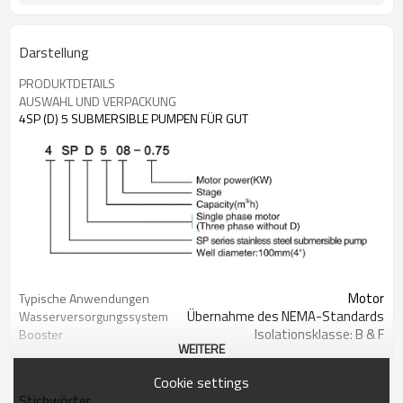
Darstellung
PRODUKTDETAILS
AUSWAHL UND VERPACKUNG
4SP (D) 5 SUBMERSIBLE PUMPEN FÜR GUT
Motor
Typische Anwendungen
Übernahme des NEMA-Standards
Wasserversorgungssystem
Isolationsklasse: B & F
Booster
WEITERE
Schutzart: IP 68
Garten- und
Maximaler Wellendurchmesser:
landwirtschaftliche
Cookie settings
Φ95mm
Bewässerung
Stichwörter