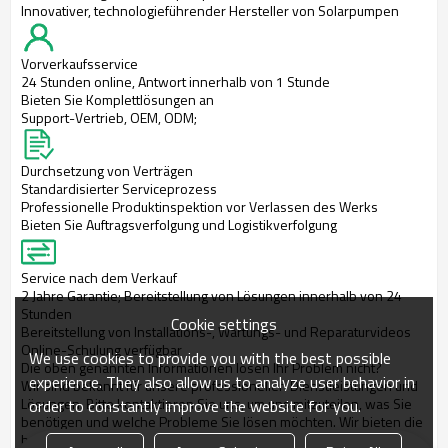
Innovativer, technologieführender Hersteller von Solarpumpen
Vorverkaufsservice
24 Stunden online, Antwort innerhalb von 1 Stunde
Bieten Sie Komplettlösungen an
Support-Vertrieb, OEM, ODM;
Durchsetzung von Verträgen
Standardisierter Serviceprozess
Professionelle Produktinspektion vor Verlassen des Werks
Bieten Sie Auftragsverfolgung und Logistikverfolgung
Service nach dem Verkauf
2 Jahre Garantie; Bereitstellung von Lösungen innerhalb von 24
Stunden
Cookie settings
Bereitstellung von Installations-, Wartungs- und Reparaturvideos
Online-Schulung verfügbar
We use cookies to provide you with the best possible
Die oben genannten Informationen lösen Ihr Problem nicht?
experience. They also allow us to analyze user behavior in
Wir sind bekannt für unsere professionellen Dienstleistungen und
Lösungen. Bitte kontaktieren Sie uns, um uns mitzuteilen, was Sie
order to constantly improve the website for you.
benötigen und welche Probleme Sie lösen möchten. Wir bieten die
besten Lösungen für Ihre Bedürfnisse.