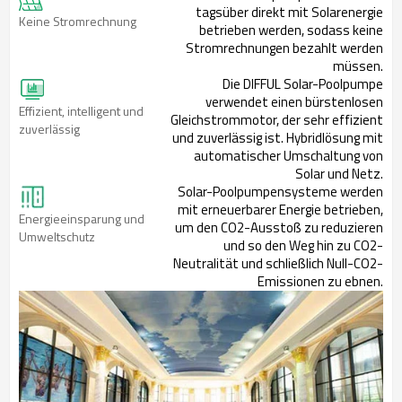
tagsüber direkt mit Solarenergie
Keine Stromrechnung
betrieben werden, sodass keine
Stromrechnungen bezahlt werden
müssen.
Die DIFFUL Solar-Poolpumpe
verwendet einen bürstenlosen
Effizient, intelligent und
Gleichstrommotor, der sehr effizient
zuverlässig
und zuverlässig ist. Hybridlösung mit
automatischer Umschaltung von
Solar und Netz.
Solar-Poolpumpensysteme werden
mit erneuerbarer Energie betrieben,
Energieeinsparung und
um den CO2-Ausstoß zu reduzieren
Umweltschutz
und so den Weg hin zu CO2-
Neutralität und schließlich Null-CO2-
Emissionen zu ebnen.